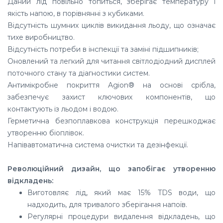
Даний лід повільно топиться, зберігає температуру і
якість напою, в порівнянні з кубиками.
Відсутність шумних циклів викидання льоду, що означає
тихе виробництво.
Відсутність потреби в інспекції та заміні підшипників;
Оновлений та легкий для читання світлодіодний дисплей
поточного стану та діагностики систем.
Антимікробне покриття Agion® на основі срібла,
забезпечує захист ключових компонентів, що
контактують із льодом і водою.
Герметична безпоплавкова конструкція перешкоджає
утворенню біоплівок.
Напівавтоматична система очистки та дезінфекції.
Революційний дизайн, що запобігає утворенню
відкладень:
Виготовляє лід, який має 15% TDS води, що
надходить, для тривалого зберігання напоїв.
Регулярні процедури видалення відкладень, що