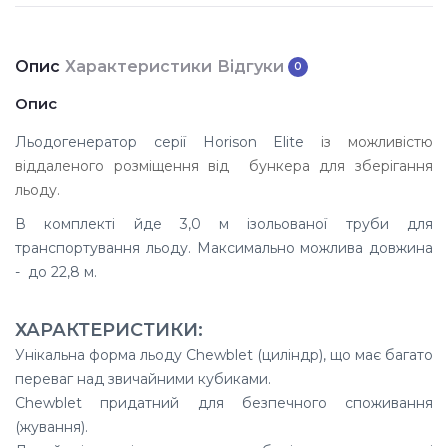
Опис
Характеристики
Відгуки
0
Опис
Льодогенератор серії Horison Elite
із можливістю
віддаленого розміщення від бункера для зберігання
льоду.
В комплекті йде 3,0 м ізольованої труби для
транспортування льоду. Максимально можлива довжина
- до 22,8 м.
ХАРАКТЕРИСТИКИ:
Унікальна форма льоду Chewblet (циліндр), що має багато
переваг над звичайними кубиками.
Chewblet придатний для безпечного споживання
(жування).