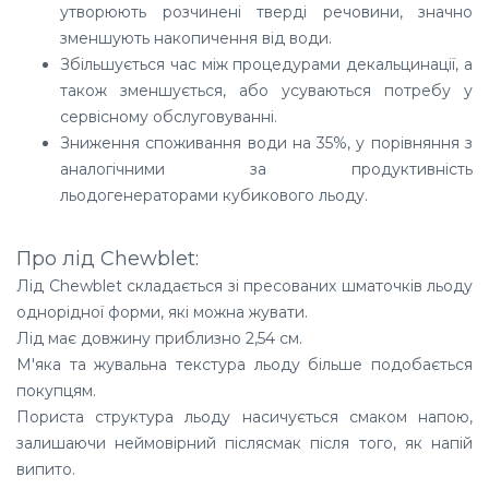
утворюють розчинені тверді речовини, значно
зменшують накопичення від води.
Збільшується час між процедурами декальцинації, а
також зменшується, або усуваються потребу у
сервісному обслуговуванні.
Зниження споживання води на 35%, у порівняння з
аналогічними за продуктивність
льодогенераторами кубикового льоду.
Про лід
Chewblet:
Лід Chewblet складається зі пресованих шматочків льоду
однорідної форми, які можна жувати.
Лід має довжину приблизно 2,54 см.
М'яка та жувальна текстура льоду більше подобається
покупцям.
Пориста структура льоду насичується смаком напою,
залишаючи неймовірний післясмак після того, як напій
випито.