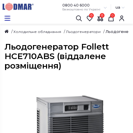
0800 40 6000
ua
Безкоштовно по Україні
0
0
Льодогенерат
Холодильне обладнання
Льодогенератори
Льодогенератор Follett
HCE710ABS (віддалене
розміщення)