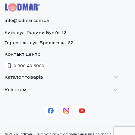
info@lodmar.com.ua
Київ, вул. Родини Бунґе, 12
Тернопіль, вул. Бродівська, 62
Контакт центр
0 800 40 6000
Каталог товарів
Клієнтам
Теплове
Холодильне
Стати дилером
Для барів
Оплата та доставка
Для морозива
Про нас
Для доставки
Контакти
© 2026 Lodmar — Професійне обладнання для закладів