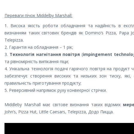
Переваги пічок Middelby Marshall:
1. Висока якість роботи обладнання та надійність в експл
визнанням таких світових брендів як Domino’s Pizza, Papa John
Telepizza.
2. Гарантія на обладнання – 1 рік;
3.
Технологія нагнітання повітря
(
impingement technolo
та рівномірність випікання піци;
4. Унікальна технологія подачі гарячого повітря на продукт 
забезпечує створення високих та низьких зон тиску, які,
правильність приготування продукту;
5. Реверсивний напрямок руху конвеєрної стрічки.
Middleby Marshall має світове визнання таких відомих
мер
John’s, Pizza Hut, Little Caesars, Telepizza, Додо Пицца.