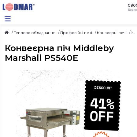
080
Безко
Ко
Теплове обладнання
Професійні печі
Конвеєрні печі
Конвеєрна піч Middleby
Marshall PS540E