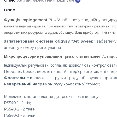
Опис
Характеристики
Відгуки
0
Опис
Функція Impingement PLUS!
забезпечує подвійну рецирку
випікати піцу швидше та при нижчих температурних режимах і пр
. Низький
енергетичних ресурсів, а відтак збільшує Ваш прибуток
Запатентована система обдуву “Jet Sweep”
забезпечу
анергії у камеру приготування;
Мікропроцесорне управління
тривалістю випікання /швидкіс
Індивідуальні регульовані сопла, які дозволяють контролювати 
Передня, бокові, верхня панелі й інтер’єр виготовлені з нер
Фронтальне вікно
для загрузки продукції з ручкою прохо
Реверсивний напрямок руху
конвеєрної стрічки;
Можливість встановлення до трьох пічок в колону:
PS540-1 - 1 піч;
PS540-2 - 2 пічки;
PS540-3 - 3 пічки.