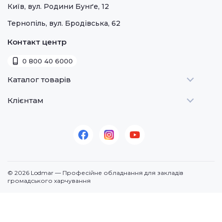
Київ, вул. Родини Бунґе, 12
Тернопіль, вул. Бродівська, 62
Контакт центр
0 800 40 6000
Каталог товарів
Клієнтам
Теплове
Холодильне
Стати дилером
Для барів
Оплата та доставка
Для морозива
Про нас
Для доставки
Контакти
© 2026 Lodmar — Професійне обладнання для закладів
Кавове
громадського харчування
Посудомийні машини
Додаткове
По призначенню