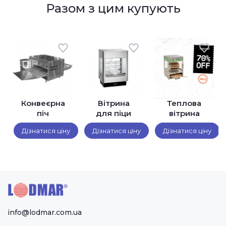
Разом з цим купують
Конвеєрна
Вітрина
Теплова
піч
для піци
вітрина
Middleby
Lincat UM50
для піци
Дізнатися ціну
Дізнатися ціну
Дізнатися ціну
Marshall
Roundup
PS520E
PS-314
info@lodmar.com.ua