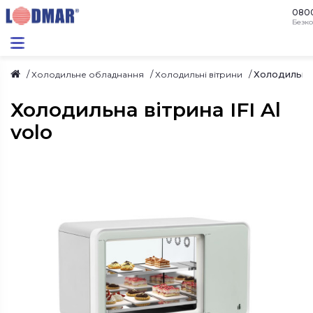
080
Безко
Холодильна в
Холодильне обладнання
Холодильні вітрини
Холодильна вітрина IFI Al
volo