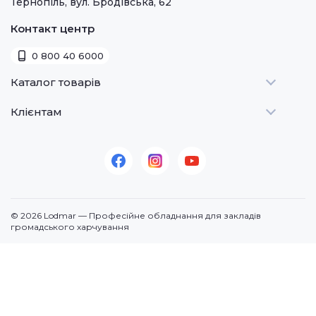
Тернопіль, вул. Бродівська, 62
Контакт центр
0 800 40 6000
Каталог товарів
Клієнтам
Теплове
Холодильне
Стати дилером
Для барів
Оплата та доставка
Для морозива
Про нас
Для доставки
Контакти
© 2026 Lodmar — Професійне обладнання для закладів
Кавове
громадського харчування
Посудомийні машини
Додаткове
По призначенню
Продукція (суміші)