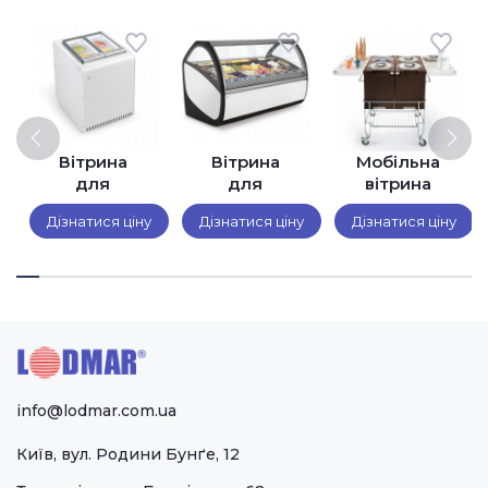
й
Вітрина
Вітрина
Мобільна
для
для
вітрина
аною
морозива
морозива
для
Дізнатися ціну
Дізнатися ціну
Дізнатися ціну
IFI Bit
IFI AKTIVA
продажу та
Panorama®
доставки
джелато IFI
COOLBOX
info@lodmar.com.ua
Київ, вул. Родини Бунґе, 12