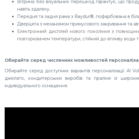
Вітрина без візуальних перешкод гарантує, що прод
навіть здалеку.
Передня та задня рама з Baydur®, пофарбована в біли
Дверцята з механізмом примусового закривання та а
Електронний дисплей нового покоління з повноцін
повторювачем температури, стійкий до впливу води т
Обирайте серед численних можливостей персоналізац
Обирайте серед доступних варіантів персоналізації: Al Vo
джелато, кондитерських виробів та праліне із широк
індивідуального оснащення.