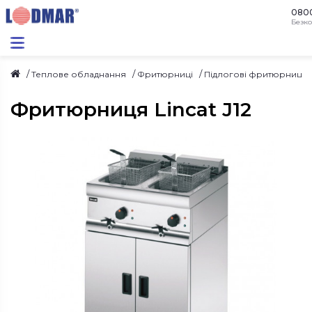
080
Безко
Теплове обладнання
Фритюрниці
Підлогові фритюрниці
Фритюрниця Lincat J12