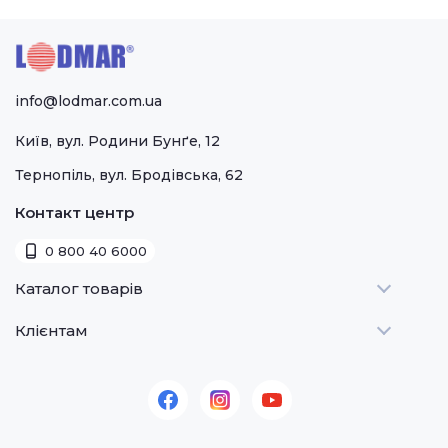
info@lodmar.com.ua
Київ, вул. Родини Бунґе, 12
Тернопіль, вул. Бродівська, 62
Контакт центр
0 800 40 6000
Каталог товарів
Клієнтам
Теплове
Холодильне
Стати дилером
Для барів
Оплата та доставка
Для морозива
Про нас