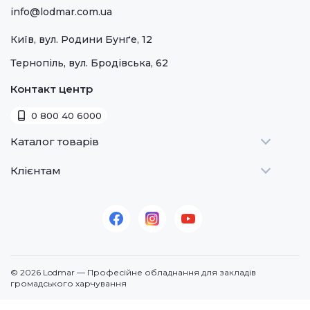
info@lodmar.com.ua
Київ, вул. Родини Бунґе, 12
Тернопіль, вул. Бродівська, 62
Контакт центр
0 800 40 6000
Каталог товарів
Клієнтам
Теплове
Холодильне
Стати дилером
Для барів
Оплата та доставка
Для морозива
Про нас
Для доставки
Контакти
© 2026 Lodmar — Професійне обладнання для закладів
Кавове
громадського харчування
Посудомийні машини