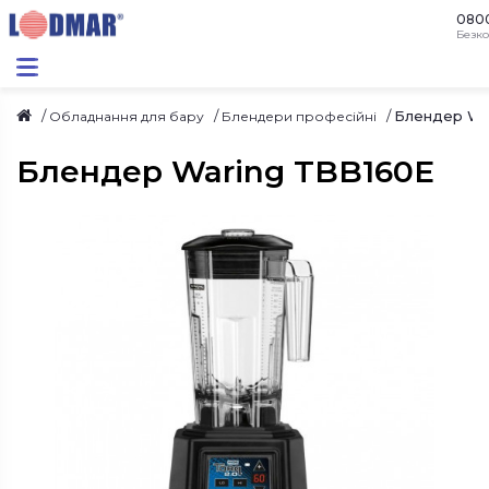
080
Безко
Блендер Wa
Обладнання для бару
Блендери професійні
Блендер Waring TBB160E