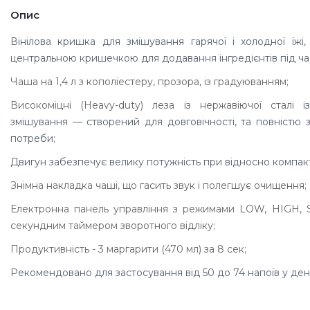
Опис
Вінілова кришка для змішування гарячої і холодної їжі,
центральною кришечкою для додавання інгредієнтів під ча
Чаша на 1,4 л з кополіестеру, прозора, із градуюванням;
Високоміцні (Heavy-duty) леза із нержавіючої сталі
і
змішування — створений для довговічності, та повністю 
потреби;
Двигун забезпечує велику потужність при відносно компак
Знімна накладка чаші, що гасить звук і полегшує очищення;
Електронна панель управління з режимами LOW, HIGH, 
секундним таймером зворотного відліку;
Продуктивність - 3 маргарити (470 мл) за 8 сек;
Рекомендовано для застосування від 50 до 74 напоїв у ден