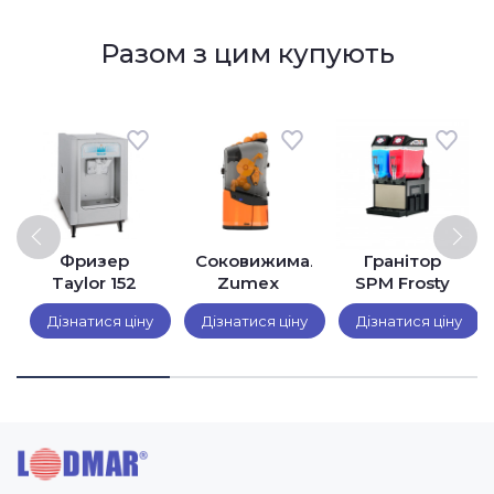
Разом з цим купують
лка
Фризер
Соковижималка
Гранітор
Taylor 152
Zumex
SPM Frosty
Minex
Dream FD 2
Дізнатися ціну
Дізнатися ціну
Дізнатися ціну