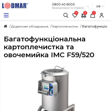
0800 40 6000
ua
Безкоштовно по Україні
0
0
Багатофункціона
Додаткове обладнання
Картоплечистки
Багатофункціональна
картоплечистка та
овочемийка IMC F59/520