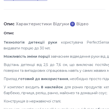
Опис
Характеристики
Відгуки
Відео
0
Опис
Технологія детекції руки
користувача PerfectSens
видавати порцію до 30 мл;
Можливість зміни порції
завчасним відведення руки від д
Відстань детекції від 2,5 до 7,6 см, що виключає постійн
поверхні та випадкових спрацювань навіть у самих жвавих м
Прилад
готовий до використання
, необхідно просто під
У комплект входить
8 наклейок
для різних продуктів: ке
барбекю, гірчиця, реліш, ранчо, майонез та домашній соус;
Конструкція із нержавіючої сталі;