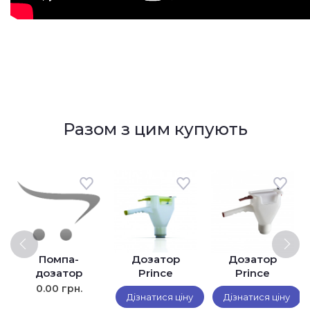
Разом з цим купують
Помпа-
Дозатор
Дозатор
дозатор
Prince
Prince
для соусів
Castle 398-
Castle 406-
0.00 грн.
Дізнатися ціну
Дізнатися ціну
Sever CP
CN (для
AN (для