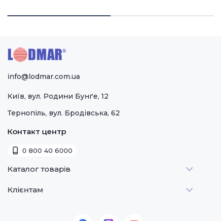
1/3
гірчиці)
кетчупу)
info@lodmar.com.ua
Київ, вул. Родини Бунґе, 12
Тернопіль, вул. Бродівська, 62
Контакт центр
0 800 40 6000
Каталог товарів
Клієнтам
Теплове
Холодильне
Стати дилером
Для барів