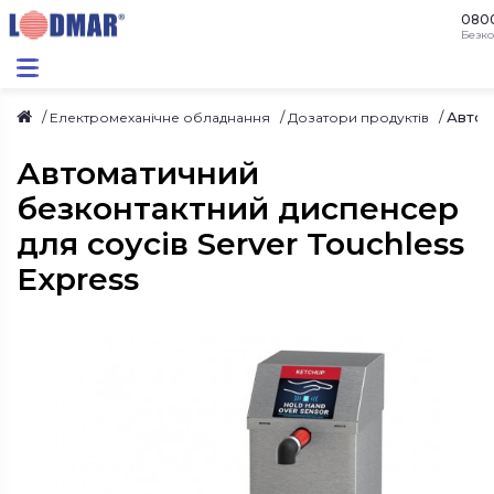
080
Безко
Автом
Електромеханічне обладнання
Дозатори продуктів
Автоматичний
безконтактний диспенсер
для соусів Server Touchless
Express