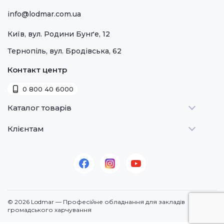
info@lodmar.com.ua
Київ, вул. Родини Бунґе, 12
Тернопіль, вул. Бродівська, 62
Контакт центр
0 800 40 6000
Каталог товарів
Клієнтам
Теплове
Холодильне
Стати дилером
Для барів
Оплата та доставка
Для морозива
Про нас
Для доставки
Контакти
© 2026 Lodmar — Професійне обладнання для закладів
Кавове
громадського харчування
Посудомийні машини